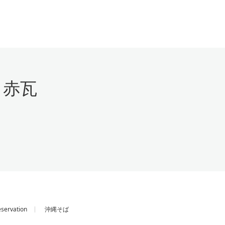
 赤瓦
servation
沖縄そば