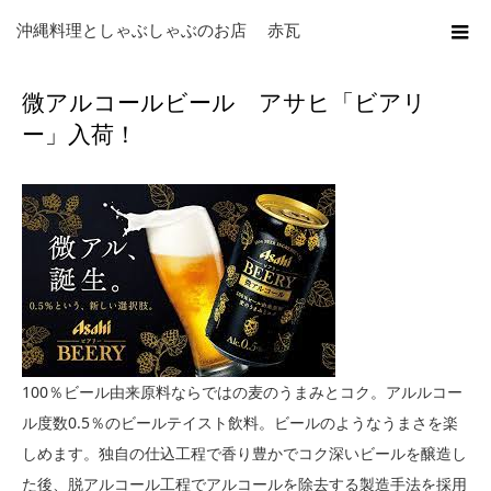
ホーム
ブログ
未分類
微アルコールビール アサヒ「ビアリー」入荷！
沖縄料理としゃぶしゃぶのお店 赤瓦
微アルコールビール アサヒ「ビアリ
ー」入荷！
100％ビール由来原料ならではの麦のうまみとコク。アルルコー
ル度数0.5％のビールテイスト飲料。ビールのようなうまさを楽
しめます。独自の仕込工程で香り豊かでコク深いビールを醸造し
た後、脱アルコール工程でアルコールを除去する製造手法を採用