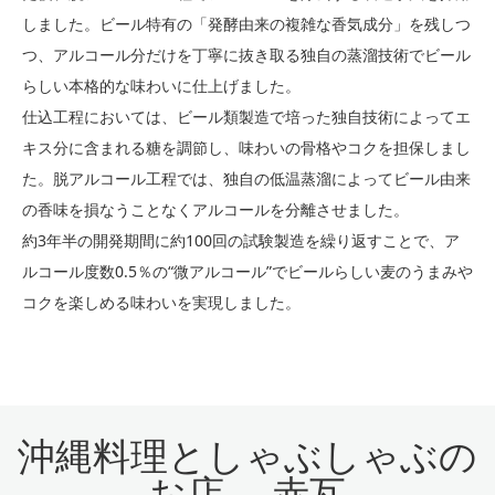
しました。ビール特有の「発酵由来の複雑な香気成分」を残しつ
つ、アルコール分だけを丁寧に抜き取る独自の蒸溜技術でビール
らしい本格的な味わいに仕上げました。
仕込工程においては、ビール類製造で培った独自技術によってエ
キス分に含まれる糖を調節し、味わいの骨格やコクを担保しまし
た。脱アルコール工程では、独自の低温蒸溜によってビール由来
の香味を損なうことなくアルコールを分離させました。
約3年半の開発期間に約100回の試験製造を繰り返すことで、ア
ルコール度数0.5％の“微アルコール”でビールらしい麦のうまみや
コクを楽しめる味わいを実現しました。
沖縄料理としゃぶしゃぶの
お店 赤瓦