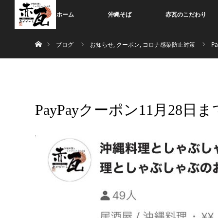
ホーム
沖縄そば
赤瓦のこだわり
ホーム
ブログ
お知らせ
,
クーポン
,
コロナ感染防止対策
P
PayPayクーポン11月28