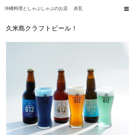
ホーム
ブログ
未分類
久米島クラフトビール！
沖縄料理としゃぶしゃぶのお店 赤瓦
久米島クラフトビール！